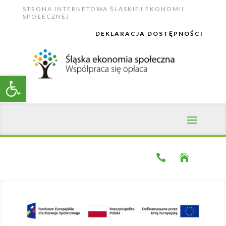
Skip
STRONA INTERNETOWA ŚLĄSKIEJ EKONOMII
to
SPOŁECZNEJ
content
DEKLARACJA DOSTĘPNOŚCI
Open toolbar

