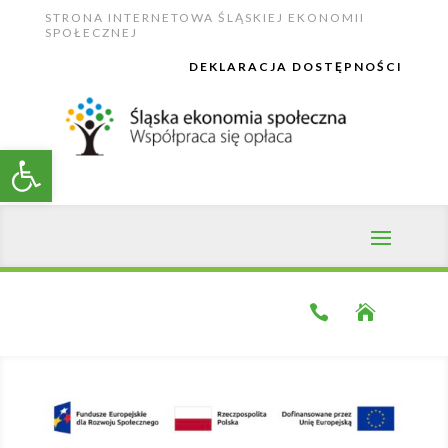
Skip
STRONA INTERNETOWA ŚLĄSKIEJ EKONOMII
to
SPOŁECZNEJ
content
DEKLARACJA DOSTĘPNOŚCI
Open toolbar

