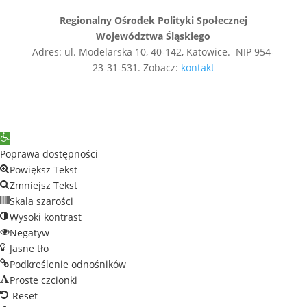
Regionalny Ośrodek Polityki Społecznej
Województwa Śląskiego
Adres: ul. Modelarska 10, 40-142, Katowice. NIP 954-
23-31-531. Zobacz:
kontakt
Open
toolbar
Poprawa dostępności
Powiększ Tekst
Zmniejsz Tekst
Skala szarości
Wysoki kontrast
Negatyw
Jasne tło
Podkreślenie odnośników
Proste czcionki
Reset