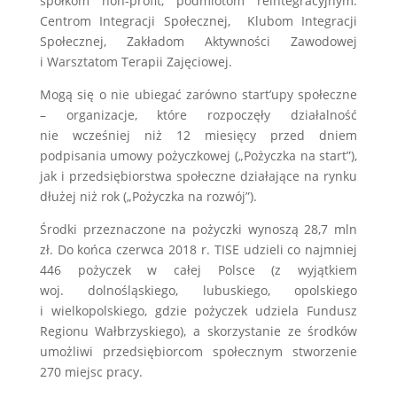
spółkom non-profit, podmiotom reintegracyjnym:
Centrom Integracji Społecznej, Klubom Integracji
Społecznej, Zakładom Aktywności Zawodowej
i Warsztatom Terapii Zajęciowej.
Mogą się o nie ubiegać zarówno start’upy społeczne
– organizacje, które rozpoczęły działalność
nie wcześniej niż 12 miesięcy przed dniem
podpisania umowy pożyczkowej („Pożyczka na start”),
jak i przedsiębiorstwa społeczne działające na rynku
dłużej niż rok („Pożyczka na rozwój”).
Środki przeznaczone na pożyczki wynoszą 28,7 mln
zł. Do końca czerwca 2018 r. TISE udzieli co najmniej
446 pożyczek w całej Polsce (z wyjątkiem
woj. dolnośląskiego, lubuskiego, opolskiego
i wielkopolskiego, gdzie pożyczek udziela Fundusz
Regionu Wałbrzyskiego), a skorzystanie ze środków
umożliwi przedsiębiorcom społecznym stworzenie
270 miejsc pracy.