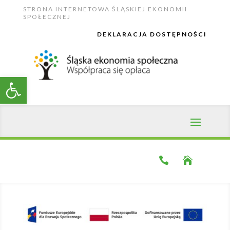
Skip
STRONA INTERNETOWA ŚLĄSKIEJ EKONOMII
to
SPOŁECZNEJ
content
DEKLARACJA DOSTĘPNOŚCI
Open toolbar

