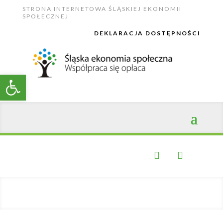
Skip
STRONA INTERNETOWA ŚLĄSKIEJ EKONOMII
to
SPOŁECZNEJ
content
DEKLARACJA DOSTĘPNOŚCI
Open toolbar

