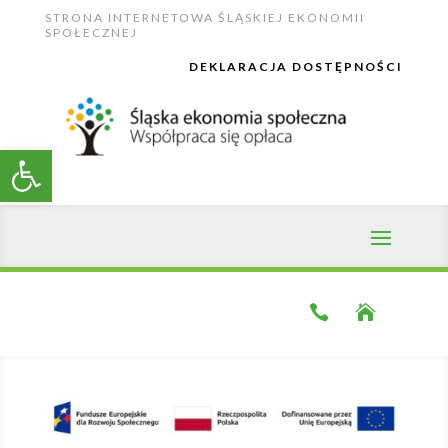
Skip
STRONA INTERNETOWA ŚLĄSKIEJ EKONOMII
to
SPOŁECZNEJ
content
DEKLARACJA DOSTĘPNOŚCI
Open toolbar

