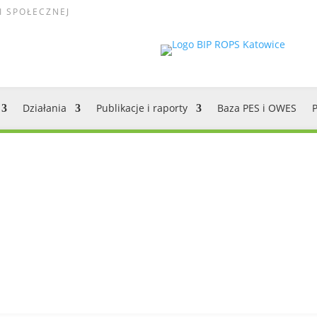
I SPOŁECZNEJ
Działania
Publikacje i raporty
Baza PES i OWES