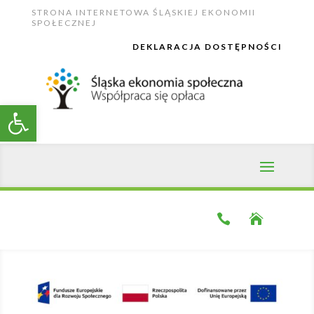
Skip
STRONA INTERNETOWA ŚLĄSKIEJ EKONOMII
to
SPOŁECZNEJ
content
DEKLARACJA DOSTĘPNOŚCI
Open toolbar

