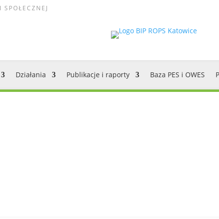
I SPOŁECZNEJ
Działania
Publikacje i raporty
Baza PES i OWES