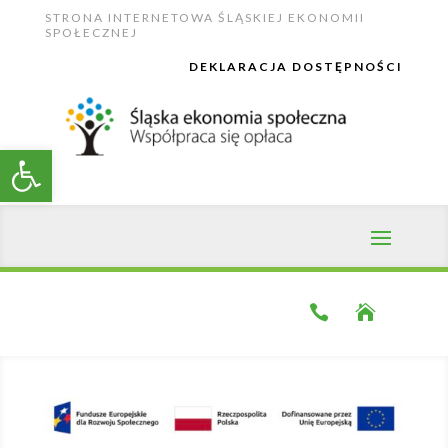
Skip
STRONA INTERNETOWA ŚLĄSKIEJ EKONOMII
to
SPOŁECZNEJ
content
DEKLARACJA DOSTĘPNOŚCI
Open toolbar

