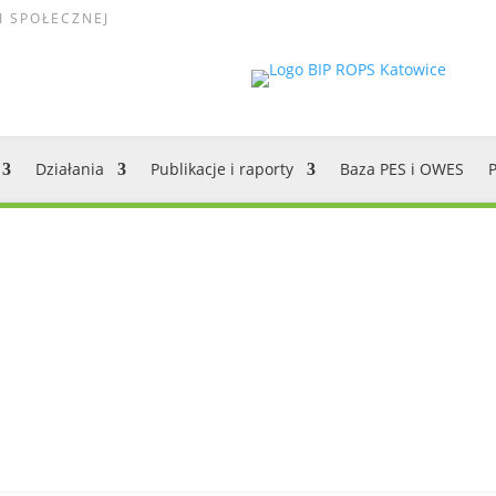
I SPOŁECZNEJ
Działania
Publikacje i raporty
Baza PES i OWES