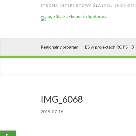
Skip
STRONA INTERNETOWA ŚLĄSKIEJ EKONOMI
to
content
Regionalny program
ES w projektach ROPS
IMG_6068
2019-07-16
Open toolbar