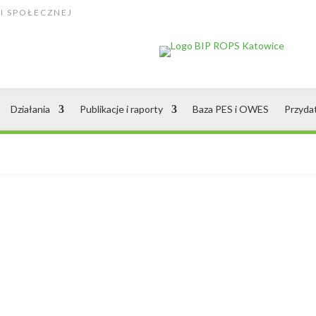
I SPOŁECZNEJ
Działania
Publikacje i raporty
Baza PES i OWES
Przyda