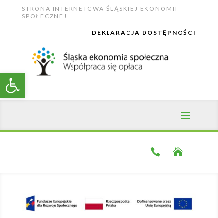
Skip
STRONA INTERNETOWA ŚLĄSKIEJ EKONOMII
to
SPOŁECZNEJ
content
DEKLARACJA DOSTĘPNOŚCI
Open toolbar

