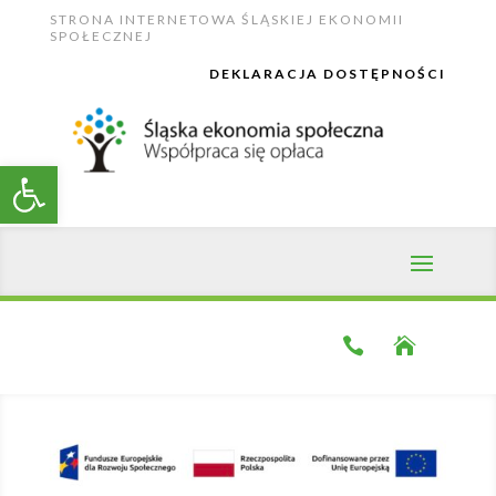
Skip
STRONA INTERNETOWA ŚLĄSKIEJ EKONOMII
to
SPOŁECZNEJ
content
DEKLARACJA DOSTĘPNOŚCI
Open toolbar

