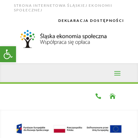
Skip
STRONA INTERNETOWA ŚLĄSKIEJ EKONOMII
to
SPOŁECZNEJ
content
DEKLARACJA DOSTĘPNOŚCI
Open toolbar

