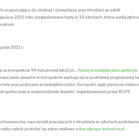
uczęszczający do siódmej i ósmej klasy oraz młodzież ze szkół
cia w 2021 roku zorganizowane będą w 10 szkołach, które wyślą zgłos
acyjnym.
opada 2021 r.
dą na konspekcie 90-minutowej lekcji pn.
„Poznaj przedsiębiorstwo społeczne 
 nauczania zawarte w konspekcie wpisują się w podstawę programową ta
stwie oraz podstawy przedsiębiorczości. Konspekt zajął pierwsze miejsc
omii społecznej w województwie śląskim”, organizowanym przez ROPS
ychowawców, nauczycieli pracujących z młodzieżą w szkołach podstaw
cyklu należy przesłać na adres mailowy
etkacz@rops-katowice.pl