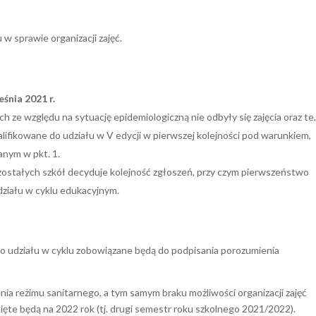
 w sprawie organizacji zajęć.
eśnia 2021 r.
ch ze względu na sytuację epidemiologiczną nie odbyły się zajęcia oraz te
lifikowane do udziału w V edycji w pierwszej kolejności pod warunkiem,
anym w pkt. 1.
zostałych szkół decyduje kolejność zgłoszeń, przy czym pierwszeństwo
działu w cyklu edukacyjnym.
do udziału w cyklu zobowiązane będą do podpisania porozumienia
nia reżimu sanitarnego, a tym samym braku możliwości organizacji zajęć
ięte będą na 2022 rok (tj. drugi semestr roku szkolnego 2021/2022).