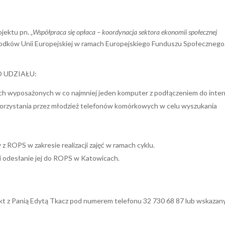
ojektu pn.
„Współpraca się opłaca – koordynacja sektora ekonomii społecznej
dków Unii Europejskiej w ramach Europejskiego Funduszu Społecznego
 UDZIAŁU:
óch wyposażonych w co najmniej jeden komputer z podłączeniem do inte
ykorzystania przez młodzież telefonów komórkowych w celu wyszukania
 ROPS w zakresie realizacji zajęć w ramach cyklu.
i odesłanie jej do ROPS w Katowicach.
akt z Panią Edytą Tkacz pod numerem telefonu 32 730 68 87 lub wskaza