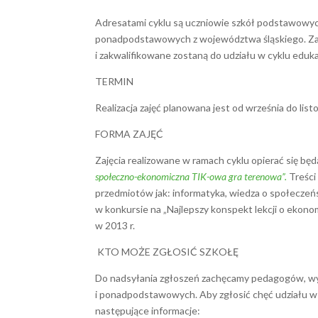
Adresatami cyklu są uczniowie szkół podstawowych 
ponadpodstawowych z województwa śląskiego. Zaję
i zakwalifikowane zostaną do udziału w cyklu eduk
TERMIN
Realizacja zajęć planowana jest od września do list
FORMA ZAJĘĆ
Zajęcia realizowane w ramach cyklu opierać się bę
społeczno-ekonomiczna TIK-owa gra terenowa”.
Treści
przedmiotów jak: informatyka, wiedza o społeczeń
w konkursie na „Najlepszy konspekt lekcji o ekon
w 2013 r.
KTO MOŻE ZGŁOSIĆ SZKOŁĘ
Do nadsyłania zgłoszeń zachęcamy pedagogów, w
i ponadpodstawowych. Aby zgłosić chęć udziału w 
następujące informacje: