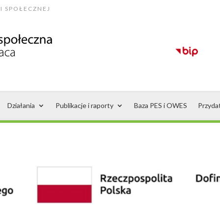
I SPOŁECZNEJ
Działania
Publikacje i raporty
Baza PES i OWES
Przyda