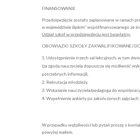
FINANSOWANIE
Przedsięwzięcie zostało zaplanowane w ramach pr
w województwie śląskim”
współfinansowanego ze śro
Udział szkół w przedsięwzięciu jest bezpłatny.
OBOWIĄZKI SZKOŁY ZAKWALIFIKOWANEJ DO
Udostępnienie trzech sal lekcyjnych, w tym dw
(za zgodą nauczyciela dopuszcza się możliwość w
potrzebnych informacji).
Rekrutacja młodzieży.
Wskazanie nauczyciela/pedagoga do współpracy z
Wypełnienie ankiety po zakończonych zajęciach 
W przypadku wątpliwości lub pytań proszę o kont
powyżej mailem.