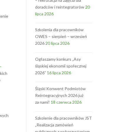
– rekrutacja na zajęcia dla
doradców i reintegratorów
20
lipca 2026
zenie
Szkolenia dla pracowników
OWES – sierpień – wrzesień
2026
20 lipca 2026
Ogłaszamy konkurs „Asy
śląskiej ekonomii społecznej
–
2026”
16 lipca 2026
kich
e
Śląski Konwent Podmiotów
Reintegracyjnych 2026 już
za nami!
18 czerwca 2026
owych
Szkolenie dla pracowników JST
„Realizacja zamówień
publicznych z wykorzystaniem