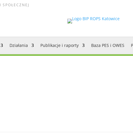
I SPOŁECZNEJ
Działania
Publikacje i raporty
Baza PES i OWES