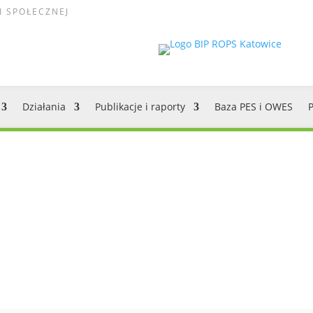
I SPOŁECZNEJ
Działania
Publikacje i raporty
Baza PES i OWES