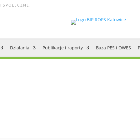
I SPOŁECZNEJ
Działania
Publikacje i raporty
Baza PES i OWES