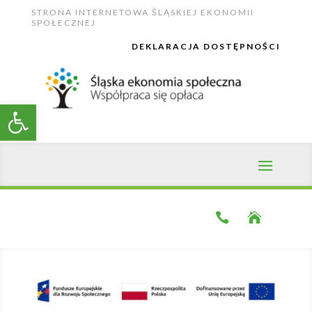
Skip
STRONA INTERNETOWA ŚLĄSKIEJ EKONOMII
to
SPOŁECZNEJ
content
DEKLARACJA DOSTĘPNOŚCI
Open toolbar

