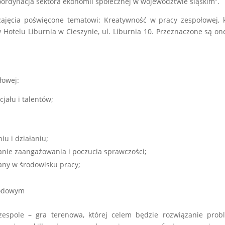
oordynacja sektora ekonomii społecznej w województwie śląskim”.
ajęcia poświęcone tematowi: Kreatywność w pracy zespołowej, 
Hotelu Liburnia w Cieszynie, ul. Liburnia 10. Przeznaczone są on
łowej:
ału i talentów;
iu i działaniu;
nie zaangażowania i poczucia sprawczości;
iany w środowisku pracy;
wodowym
espole – gra terenowa, której celem będzie rozwiązanie prob