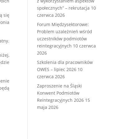
woich
z wykorzystaniem aspektów
społecznych” – rekrutacja
10
ą się
czerwca 2026
onia
Forum Międzysektorowe:
Problem uzależnień wśród
uczestników podmiotów
atny.
reintegracyjnych
10 czerwca
2026
żej,
dzie
Szkolenia dla pracowników
OWES – lipiec 2026
10
czerwca 2026
zenie
Zaproszenie na Śląski
 będą
Konwent Podmiotów
Reintegracyjnych 2026
15
maja 2026