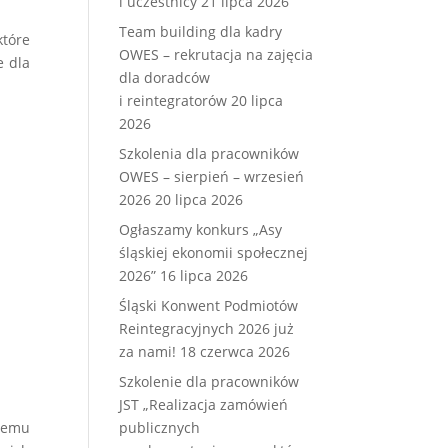
i uczestnicy
21 lipca 2026
Team building dla kadry
które
OWES – rekrutacja na zajęcia
e dla
dla doradców
i reintegratorów
20 lipca
2026
Szkolenia dla pracowników
OWES – sierpień – wrzesień
2026
20 lipca 2026
Ogłaszamy konkurs „Asy
śląskiej ekonomii społecznej
2026”
16 lipca 2026
Śląski Konwent Podmiotów
Reintegracyjnych 2026 już
za nami!
18 czerwca 2026
Szkolenie dla pracowników
JST „Realizacja zamówień
lemu
publicznych