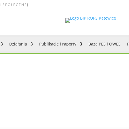
I SPOŁECZNEJ
Działania
Publikacje i raporty
Baza PES i OWES