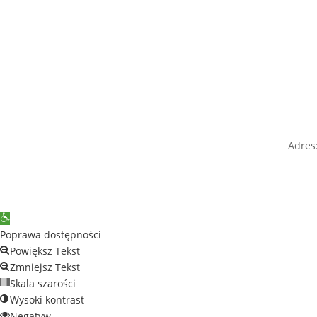
Adres:
Open
toolbar
Poprawa dostępności
Powiększ Tekst
Zmniejsz Tekst
Skala szarości
Wysoki kontrast
Negatyw