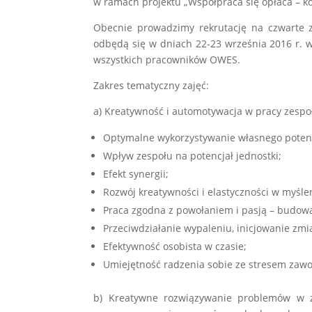
w ramach projektu „Współpraca się opłaca – k
Obecnie prowadzimy rekrutację na czwarte z
odbędą się w dniach 22-23 września 2016 r. w 
wszystkich pracowników OWES.
Zakres tematyczny zajęć:
a) Kreatywność i automotywacja w pracy zespo
Optymalne wykorzystywanie własnego potencj
Wpływ zespołu na potencjał jednostki;
Efekt synergii;
Rozwój kreatywności i elastyczności w myślen
Praca zgodna z powołaniem i pasją – budowa
Przeciwdziałanie wypaleniu, inicjowanie zm
Efektywność osobista w czasie;
Umiejętność radzenia sobie ze stresem za
b) Kreatywne rozwiązywanie problemów w z