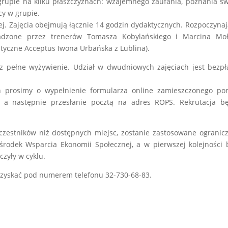
rupie na kilku płaszczyznach: wzajemnego zaufania, poznania s
cy w grupie.
j. Zajęcia obejmują łącznie 14 godzin dydaktycznych. Rozpoczynaj
adzone przez trenerów Tomasza Kobylańskiego i Marcina Moł
tyczne Acceptus Iwona Urbańska z Lublina).
z pełne wyżywienie. Udział w dwudniowych zajęciach jest bezpł
 prosimy o wypełnienie formularza online zamieszczonego poni
, a następnie przesłanie pocztą na adres ROPS. Rekrutacja bę
uczestników niż dostępnych miejsc, zostanie zastosowane ogranic
rodek Wsparcia Ekonomii Społecznej, a w pierwszej kolejności
czyły w cyklu.
zyskać pod numerem telefonu 32-730-68-83.