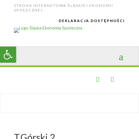
Skip
STRONA INTERNETOWA ŚLĄSKIEJ EKONOMII
to
SPOŁECZNEJ
content
DEKLARACJA DOSTĘPNOŚCI
Open toolbar


T.Górski 2