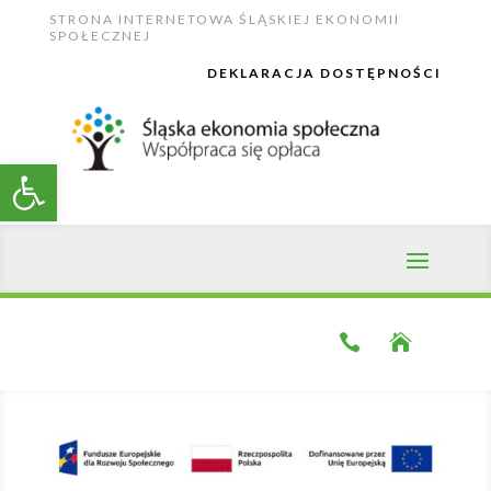
Skip
STRONA INTERNETOWA ŚLĄSKIEJ EKONOMII
to
SPOŁECZNEJ
content
DEKLARACJA DOSTĘPNOŚCI
Open toolbar

