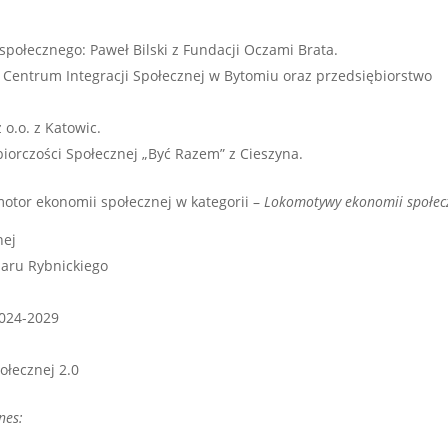
społecznego: Paweł Bilski z Fundacji Oczami Brata.
–
Centrum Integracji Społecznej w Bytomiu oraz przedsiębiorstwo
 o.o. z Katowic.
iorczości Społecznej „Być Razem” z Cieszyna.
otor ekonomii społecznej w kategorii –
Lokomotywy ekonomii społec
nej
aru Rybnickiego
024-2029
ołecznej 2.0
nes: