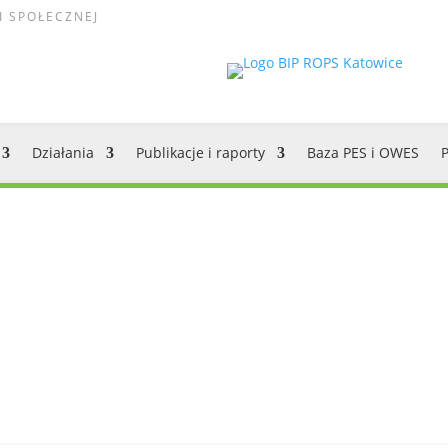
I SPOŁECZNEJ
Działania
Publikacje i raporty
Baza PES i OWES