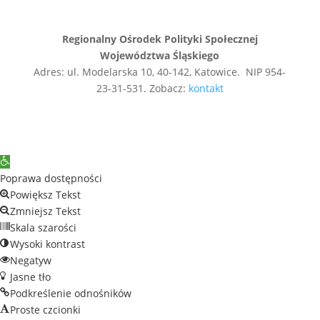
Regionalny Ośrodek Polityki Społecznej
Województwa Śląskiego
Adres: ul. Modelarska 10, 40-142, Katowice. NIP 954-
23-31-531. Zobacz:
kontakt
Open
toolbar
Poprawa dostępności
Powiększ Tekst
Zmniejsz Tekst
Skala szarości
Wysoki kontrast
Negatyw
Jasne tło
Podkreślenie odnośników
Proste czcionki