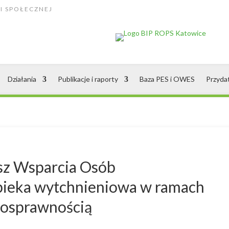
I SPOŁECZNEJ
Działania
Publikacje i raporty
Baza PES i OWES
Przyda
sz Wsparcia Osób
pieka wytchnieniowa w ramach
nosprawnością