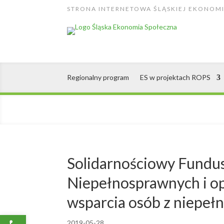
Skip
STRONA INTERNETOWA ŚLĄSKIEJ EKONOMI
to
content
Regionalny program
ES w projektach ROPS
Solidarnościowy Fundu
Niepełnosprawnych i o
wsparcia osób z niepeł
Open toolbar
2019-05-28