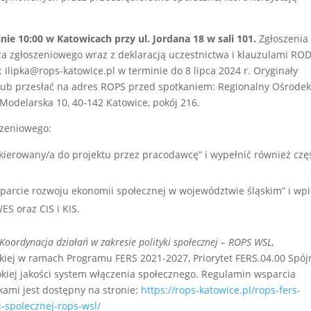
zinie 10:00 w Katowicach przy ul. Jordana 18
w sali 101.
Zgłoszenia
a zgłoszeniowego wraz z deklaracją uczestnictwa i klauzulami RO
: ilipka@rops-katowice.pl w terminie do 8 lipca 2024 r. Oryginały
lub przesłać na adres ROPS przed spotkaniem: Regionalny Ośrode
 Modelarska 10, 40-142 Katowice, pokój 216.
szeniowego:
 skierowany/a do projektu przez pracodawcę” i wypełnić również czę
sparcie rozwoju ekonomii społecznej w województwie śląskim” i wp
S oraz CIS i KIS.
Koordynacja działań w zakresie polityki społecznej – ROPS WSL,
iej w ramach Programu FERS 2021-2027, Priorytet FERS.04.00 Spój
okiej jakości system włączenia społecznego. Regulamin wsparcia
kami jest dostępny na stronie:
https://rops-katowice.pl/rops-fers-
i-spolecznej-rops-wsl/