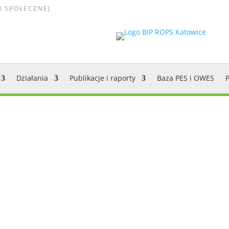
I SPOŁECZNEJ
Działania
Publikacje i raporty
Baza PES i OWES