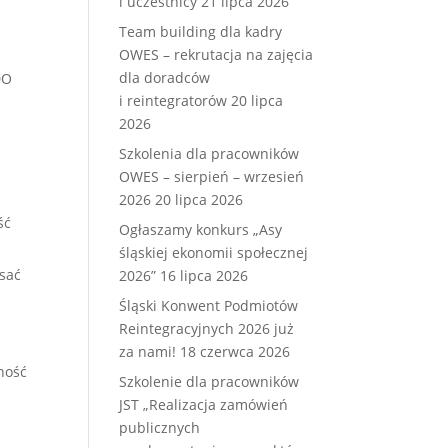
i uczestnicy
21 lipca 2026
Team building dla kadry
OWES – rekrutacja na zajęcia
dla doradców
DO
i reintegratorów
20 lipca
2026
k
Szkolenia dla pracowników
OWES – sierpień – wrzesień
2026
20 lipca 2026
ść
Ogłaszamy konkurs „Asy
śląskiej ekonomii społecznej
isać
2026”
16 lipca 2026
Śląski Konwent Podmiotów
Reintegracyjnych 2026 już
za nami!
18 czerwca 2026
ność
Szkolenie dla pracowników
JST „Realizacja zamówień
publicznych