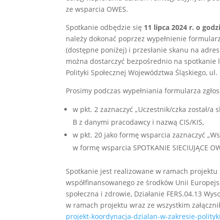
ze wsparcia OWES.
Spotkanie odbędzie się
11 lipca 2024 r. o god
należy dokonać poprzez wypełnienie formularz
(dostępne poniżej) i przesłanie skanu na adres
można dostarczyć bezpośrednio na spotkanie 
Polityki Społecznej Województwa Śląskiego, ul.
Prosimy podczas wypełniania formularza zgło
w pkt. 2 zaznaczyć „Uczestnik/czka został/a
B z danymi pracodawcy i nazwą CIS/KIS,
w pkt. 20 jako formę wsparcia zaznaczyć „W
w formę wsparcia SPOTKANIE SIECIUJĄCE OWE
Spotkanie jest realizowane w ramach projektu
współfinansowanego ze środków Unii Europejsk
społeczna i zdrowie, Działanie FERS.04.13 Wys
w ramach projektu wraz ze wszystkim załączni
projekt-koordynacja-dzialan-w-zakresie-polityk