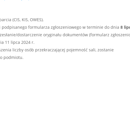
rcia (CIS, KIS, OWES).
i podpisanego formularza zgłoszeniowego w terminie do dnia
8 lip
rzesłanie/dostarczenie oryginału dokumentów (formularz zgłoszeni
a 11 lipca 2024 r.
szenia liczby osób przekraczającej pojemność sali, zostanie
go podmiotu.