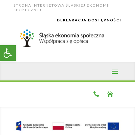
Skip
STRONA INTERNETOWA ŚLĄSKIEJ EKONOMII
to
SPOŁECZNEJ
content
DEKLARACJA DOSTĘPNOŚCI
Open toolbar

