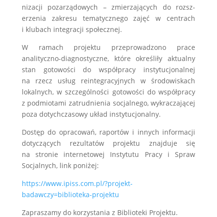
ni­za­cji pozarzą­dowych – zmierza­ją­cych do rozsz­
erzenia zakresu tem­aty­cznego zajęć w cen­trach
i klubach inte­gracji społecznej.
W ramach projektu przeprowadzono pra­ce
analityczno-diagnostyczne, które określiły aktu­alny
stan gotowości do współpracy insty­tucjon­al­nej
na rzecz usług rein­te­gra­cyjnych w środowiskach
lokalnych, w szczegól­ności gotowości do współpracy
z pod­mio­tami zatrud­nienia soc­jal­nego, wykracza­jącej
poza doty­chcza­sowy układ insty­tucjon­alny.
Dostęp do opracowań, raportów i innych informacji
dotyczących rezultatów projektu
znajduje się
na stronie internetowej Instytutu Pracy i Spraw
Socjalnych, link poniżej:
https://www.ipiss.com.pl/?projekt-
badawczy=biblioteka-projektu
Zapraszamy do korzystania z Biblioteki Projektu.