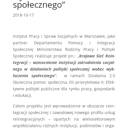
społecznego”
2018-10-17
Insty­tut Pracy i Spraw Soc­jal­nych w Warsza­wie, jako
part­ner Depar­ta­mentu Pomocy i Inte­gracji
Społecznej Min­is­terstwa Rodziny Pracy i Poli­tyki
Społecznej real­izuje pro­jekt pn.: „
Kra­jowa Sieć Rein­
te­gracji – wzmoc­nie­nie insty­tucji zatrud­nienia soc­jal­
nego w dzi­ała­ni­ach poli­tyki społecznej wobec wyk­
luczenia społecznego”
,
w ramach Dzi­ała­nia 2.5
Skuteczna pomoc społeczna, Oś pri­o­ry­te­towa II: Efek­
ty­wne poli­tyki pub­liczne dla rynku pracy, gospo­darki
i edukacji.
Celem pro­jektu jest wprowadze­nie w obszarze rein­
te­gracji społecznej i zawodowej nowego pro­filu usług
rein­te­gra­cyjnych – opar­tych na wielosek­torowym
współdzi­ała­niu różnych insty­tucji, pod­miotów i orga­