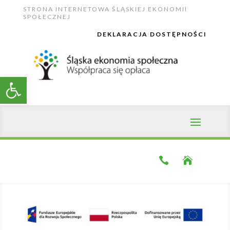
Skip
STRONA INTERNETOWA ŚLĄSKIEJ EKONOMII
to
SPOŁECZNEJ
content
DEKLARACJA DOSTĘPNOŚCI
Open toolbar

