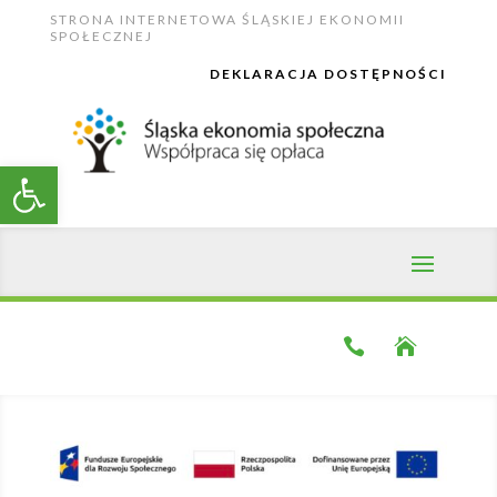
Skip
STRONA INTERNETOWA ŚLĄSKIEJ EKONOMII
to
SPOŁECZNEJ
content
DEKLARACJA DOSTĘPNOŚCI
Open toolbar

