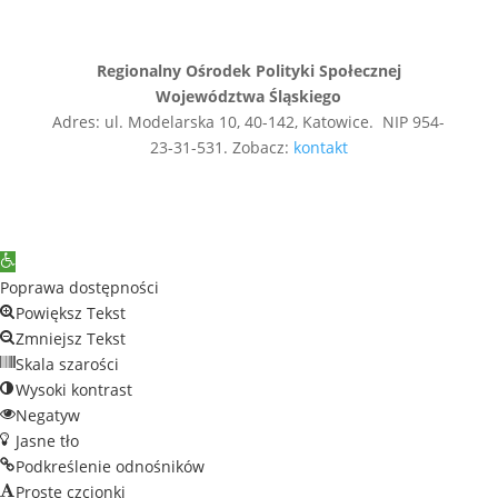
Regionalny Ośrodek Polityki Społecznej
Województwa Śląskiego
Adres: ul. Modelarska 10, 40-142, Katowice. NIP 954-
23-31-531. Zobacz:
kontakt
Open
toolbar
Poprawa dostępności
Powiększ Tekst
Zmniejsz Tekst
Skala szarości
Wysoki kontrast
Negatyw
Jasne tło
Podkreślenie odnośników
Proste czcionki