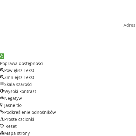
Adres:
Open
toolbar
Poprawa dostępności
Powiększ Tekst
Zmniejsz Tekst
Skala szarości
Wysoki kontrast
Negatyw
Jasne tło
Podkreślenie odnośników
Proste czcionki
Reset
Mapa strony