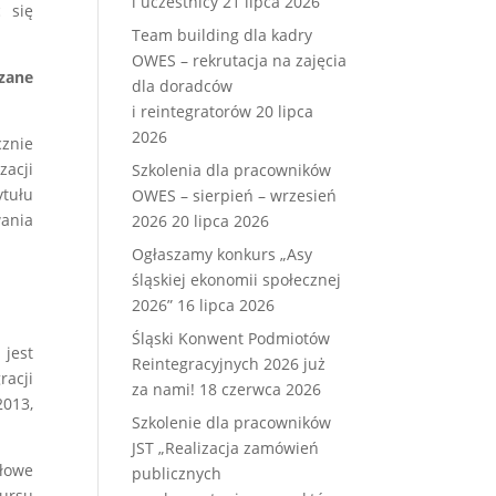
i uczestnicy
21 lipca 2026
 się
Team building dla kadry
OWES – rekrutacja na zajęcia
zane
dla doradców
i reintegratorów
20 lipca
2026
znie
acji
Szkolenia dla pracowników
tułu
OWES – sierpień – wrzesień
wania
2026
20 lipca 2026
Ogłaszamy konkurs „Asy
śląskiej ekonomii społecznej
2026”
16 lipca 2026
Śląski Konwent Podmiotów
jest
Reintegracyjnych 2026 już
racji
za nami!
18 czerwca 2026
013,
Szkolenie dla pracowników
JST „Realizacja zamówień
ółowe
publicznych
kursu