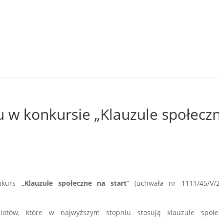
u w konkursie „Klauzule społecz
nkurs
„Klauzule społeczne na start
” (uchwała nr 1111/45/V/2
otów, które w najwyższym stopniu stosują klauzule społe