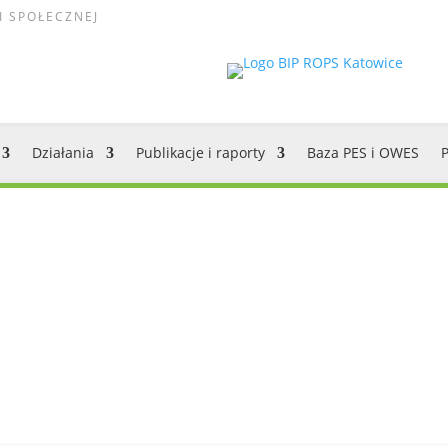
I SPOŁECZNEJ
Działania
Publikacje i raporty
Baza PES i OWES