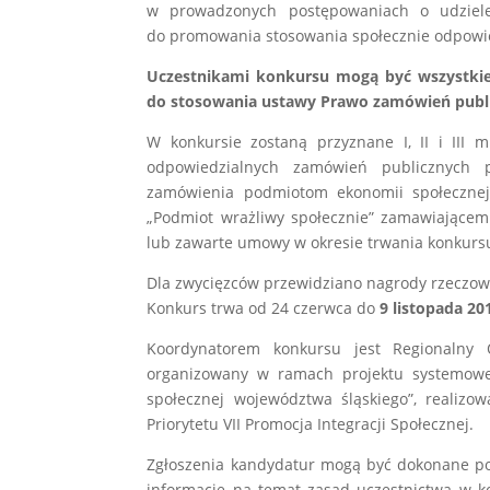
w prowadzonych postępowaniach o udziele
do promowania stosowania społecznie odpowi
Uczestnikami konkursu mogą być wszystkie
do stosowania ustawy Prawo zamówień publ
W konkursie zostaną przyznane I, II i III
odpowiedzialnych zamówień publicznych po
zamówienia podmiotom ekonomii społecznej.
„Podmiot wrażliwy społecznie” zamawiającem
lub zawarte umowy w okresie trwania konkursu,
Dla zwycięzców przewidziano nagrody rzeczowe
Konkurs trwa od 24 czerwca do
9 listopada 201
Koordynatorem konkursu jest Regionalny O
organizowany w ramach projektu systemoweg
społecznej województwa śląskiego”, realiz
Priorytetu VII Promocja Integracji Społecznej.
Zgłoszenia kandydatur mogą być dokonane pop
informacje na temat zasad uczestnictwa w ko