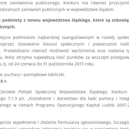
nie zamówienia publicznego. Konkurs ma również przyczynić
edzialnych zamówień publicznych w województwie śląskim.
 podmioty z terenu województwa śląskiego, które są zobowią
icznych.
 miejsce podmiotom najbardziej zaangażowanym w rozwój społec
przez stosowanie klauzul społecznych i powierzanie realiz
 Przewidziano również możliwość wyróżnienia oraz nadania ty
u, który otrzyma największą ilość punktów za wszczęte postępo
 tj. od 24 czerwca do 31 października 2015 roku.
, puchary i pamiątkowe tabliczki.
5 r.
środek Polityki Społecznej Województwa Śląskiego. Konkurs 
o 7.1.3 pn. „Kształcenie i doradztwo dla kadr pomocy i integ
owanego w ramach Programu Operacyjnego Kapitał Ludzki 2007-2
rzez wypełnienie i złożenie formularza zgłoszeniowego. Szczeg
nkursie i procedury zgłoszenia znajdują się w regulaminie kon