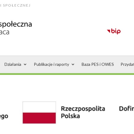
I SPOŁECZNEJ
Działania
Publikacje i raporty
Baza PES i OWES
Przyda