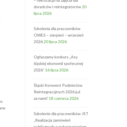
– rekrutacja na zajęcia dla
doradców i reintegratorów
20
lipca 2026
i
Szkolenia dla pracowników
OWES – sierpień – wrzesień
2026
20 lipca 2026
Ogłaszamy konkurs „Asy
śląskiej ekonomii społecznej
2026”
16 lipca 2026
Śląski Konwent Podmiotów
Reintegracyjnych 2026 już
za nami!
18 czerwca 2026
um
wane
Szkolenie dla pracowników JST
„Realizacja zamówień
publicznych z wykorzystaniem