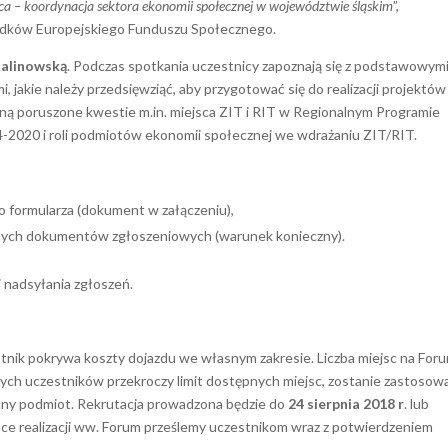
ca – koordynacja sektora ekonomii społecznej w województwie śląskim
”,
odków Europejskiego Funduszu Społecznego.
Kalinowską
. Podczas spotkania uczestnicy zapoznają się z podstawowym
, jakie należy przedsięwziąć, aby przygotować się do realizacji projektów
aną poruszone kwestie m.in. miejsca ZIT i RIT w Regionalnym Programie
2020 i roli podmiotów ekonomii społecznej we wdrażaniu ZIT/RIT.
o formularza (dokument w załączeniu),
nych dokumentów zgłoszeniowych (warunek konieczny).
 nadsyłania zgłoszeń.
stnik pokrywa koszty dojazdu we własnym zakresie. Liczba miejsc na For
onych uczestników przekroczy limit dostępnych miejsc, zostanie zastoso
any podmiot. Rekrutacja prowadzona będzie do
24 sierpnia 2018 r
. lub
sce realizacji ww. Forum prześlemy uczestnikom wraz z potwierdzeniem