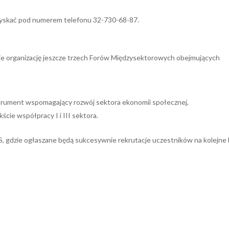
yskać pod numerem telefonu 32-730-68-87.
je organizację jeszcze trzech Forów Międzysektorowych obejmujących
trument wspomagający rozwój sektora ekonomii społecznej,
ie współpracy I i III sektora.
, gdzie ogłaszane będą sukcesywnie rekrutacje uczestników na kolejne 