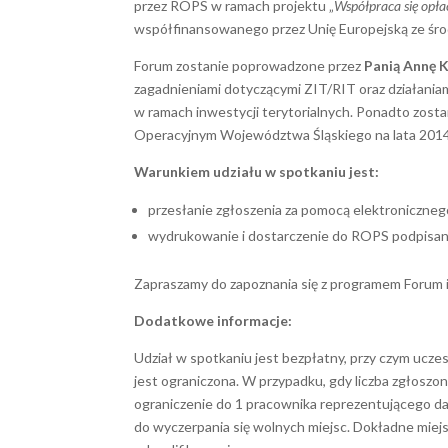
przez ROPS w ramach projektu „
Współpraca się opła
współfinansowanego przez Unię Europejską ze śr
Forum zostanie poprowadzone przez
Panią Annę 
zagadnieniami dotyczącymi ZIT/RIT oraz działaniami
w ramach inwestycji terytorialnych. Ponadto zost
Operacyjnym Województwa Śląskiego na lata 2014-
Warunkiem udziału w spotkaniu jest:
przesłanie zgłoszenia za pomocą elektroniczneg
wydrukowanie i dostarczenie do ROPS podpisa
Zapraszamy do zapoznania się z programem Forum i
Dodatkowe informacje:
Udział w spotkaniu jest bezpłatny, przy czym ucze
jest ograniczona. W przypadku, gdy liczba zgłosz
ograniczenie do 1 pracownika reprezentującego d
do wyczerpania się wolnych miejsc. Dokładne miej