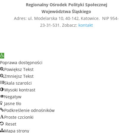
Regionalny Ośrodek Polityki Społecznej
Województwa Śląskiego
Adres: ul. Modelarska 10, 40-142, Katowice. NIP 954-
23-31-531. Zobacz:
kontakt
Open
toolbar
Poprawa dostępności
Powiększ Tekst
Zmniejsz Tekst
Skala szarości
Wysoki kontrast
Negatyw
Jasne tło
Podkreślenie odnośników
Proste czcionki
Reset
Mapa strony