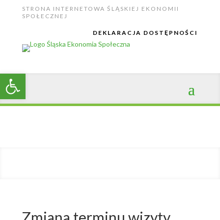
Skip
STRONA INTERNETOWA ŚLĄSKIEJ EKONOMII
to
SPOŁECZNEJ
content
DEKLARACJA DOSTĘPNOŚCI
Open toolbar
Zmiana terminu wizyty